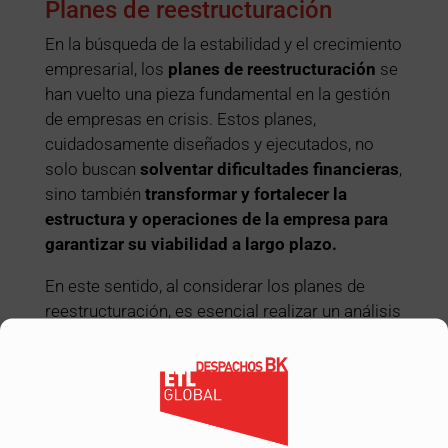
Planes de reestructuración
En la búsqueda de la estabilidad y el crecimiento
empresarial, los
planes de reestructuración
se
han vuelto una pieza fundamental en la gestión
de empresas en crisis. Estos planes,
cuidadosamente diseñados y ejecutados, no
solo buscan
solventar dificultades financieras
,
sino también
transformar y fortalecer la
estructura y operaciones de la empresa para
garantizar su viabilidad a largo plazo.
En este sentido, al considerar los planes de
reestructuración, es esencial realizar un análisis
detallado de la evolución de la empresa,
identificando las causas que han llevado a su
situación actual. Esto implica reconocer que
una reestructuración financiera puede no ser
suficiente; se necesitan estrategias holísticas