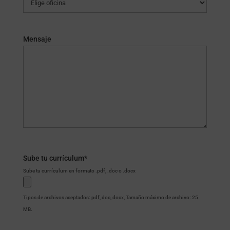
Mensaje
Sube tu currículum
*
Sube tu currículum en formato .pdf, .doc o .docx
Tipos de archivos aceptados: pdf, doc, docx, Tamaño máximo de archivo: 25
MB.