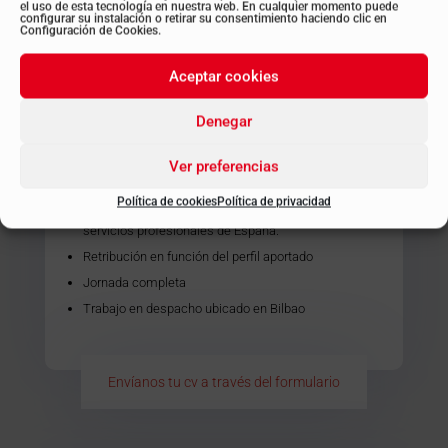
Conocimiento de la normativa fiscal foral,
el uso de esta tecnología en nuestra web. En cualquier momento puede
configurar su instalación o retirar su consentimiento haciendo clic en
principalmente de Vizcaya.
Configuración de Cookies.
Titulación universitaria en ADE o Grado Superior en
Aceptar cookies
Administración y Finanzas.
Apreciamos conocimientos de inglés.
Denegar
Ofrecemos:
Ver preferencias
Puesto estable y desarrollo de trayectoria
Política de cookies
Política de privacidad
profesional en una de las principales firmas de
servicios profesionales de España.
Retribución en función del perfil aportado
Jornada completa
Trabajo en despacho ubicado en Bilbao
Envíanos tu cv a través del formulario