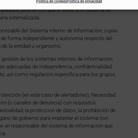
Política de cookies
Política de privacidad
mpleados podrán compartir entre sí el Sistema de
era externalizada.
sponsable del Sistema Interno de Información, cuyas
 de forma independiente y autónoma respecto del
 de la entidad u organismo.
la gestión de los sistemas internos de información,
as adecuadas de independencia, confidencialidad,
to, así como regulación específica para los grupos
otección (en este caso de alertadores), Necesidad
ón (o canales de denuncia) con requisitos
cialidad, la protección de datos, la prohibición de
órgano de gobierno para implantar el sistema con
e un responsable del sistema de información que
ia.