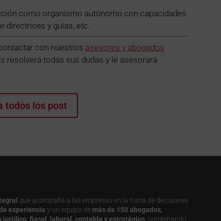
tección como organismo autónomo con capacidades
 directrices y guías, etc.
 contactar con nuestros
asesores y abogados
s resolverá todas sus dudas y le asesorará
a todos los post
tegral
que acompaña a las empresas en la toma de decisiones
de experiencia
y un equipo de
más de 150 abogados,
urídico, fiscal, laboral, contable y estratégico
, combinando