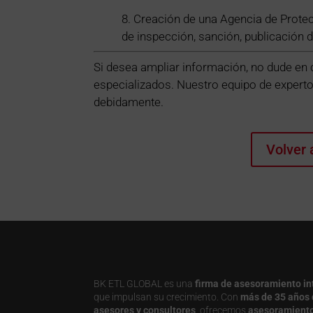
8. Creación de una Agencia de Pro
de inspección, sanción, publicación de
Si desea ampliar información, no dude en
especializados. Nuestro equipo de experto
debidamente.
Volver 
BK ETL GLOBAL es una
firma de asesoramiento in
que impulsan su crecimiento. Con
más de 35 años 
asesores y consultores
, ofrecemos
asesoramiento j