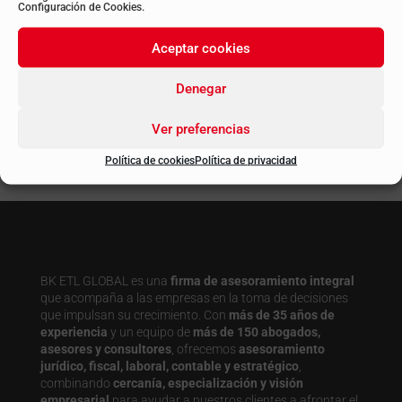
Configuración de Cookies.
Aceptar cookies
Suscribirse
Denegar
LinkedIn
Twitter
Instagram
YouTube
Ver preferencias
Política de cookies
Política de privacidad
BK ETL GLOBAL es una
firma de asesoramiento integral
que acompaña a las empresas en la toma de decisiones
que impulsan su crecimiento. Con
más de 35 años de
experiencia
y un equipo de
más de 150 abogados,
asesores y consultores
, ofrecemos
asesoramiento
jurídico, fiscal, laboral, contable y estratégico
,
combinando
cercanía, especialización y visión
empresarial
para ayudar a nuestros clientes a afrontar el