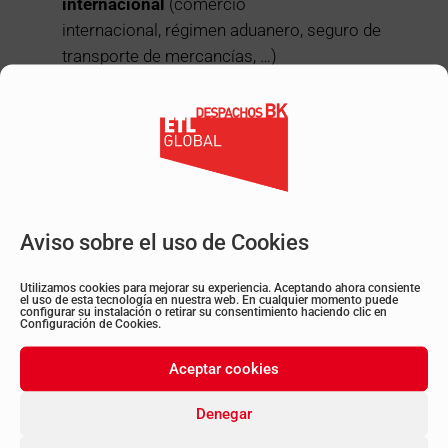
internacional
(comercio
internacional, régimen aduanero, seguro de
transporte de mercancías, …)
Gasto de asesoría jurídica en el ámbito
mercantil de la contratación
(avales, incidencias sobre contrato en vigor,
cierres empresariales…)
Gastos de asesoría jurídica en el ámbito
laboral,
únicamente en temas
relacionados con la repatriación de
Aviso sobre el uso de Cookies
trabajadores y/o sus familias de Rusia,
Ucrania, Bielorrusia, la suspensión de
Utilizamos cookies para mejorar su experiencia. Aceptando ahora consiente
el uso de esta tecnología en nuestra web. En cualquier momento puede
configurar su instalación o retirar su consentimiento haciendo clic en
actividad de implantaciones en el
Configuración de Cookies.
exterior, cierres de plantas productivas, etc.
Gastos de cualquier otra modalidad de
Aceptar cookies
asesoría jurídica
Denegar
especializada destinada a mitigar y/o paliar
la incertidumbre y