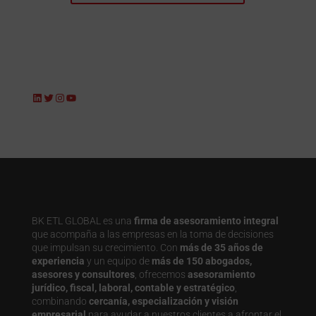
LinkedIn
Twitter
Instagram
YouTube
BK ETL GLOBAL es una
firma de asesoramiento integral
que acompaña a las empresas en la toma de decisiones
que impulsan su crecimiento. Con
más de 35 años de
experiencia
y un equipo de
más de 150 abogados,
asesores y consultores
, ofrecemos
asesoramiento
jurídico, fiscal, laboral, contable y estratégico
,
combinando
cercanía, especialización y visión
empresarial
para ayudar a nuestros clientes a afrontar el