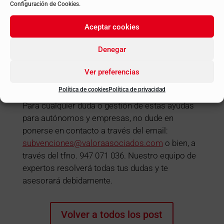
Configuración de Cookies.
de estimación objetiva en el IRPF 3.000 €, y el
resto 200.000 €.
Aceptar cookies
Denegar
Pinche
AQUÍ
para acceder a la información
Ver preferencias
completa.
Política de cookies
Política de privacidad
Para cualquier duda o gestión de estas ayudas
para autónomos y empresas, no dude en
ponerse en contacto a través del email:
subvenciones@valoraasociados.com
o bien, a
través del tfno. 947 071 036. Nuestro equipo de
expertos resolverá todas tus dudas y te
asesorará debidamente.
Volver a todos los post