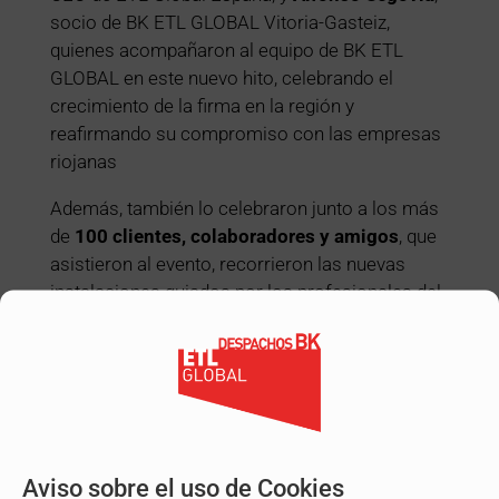
socio de BK ETL GLOBAL Vitoria-Gasteiz,
quienes acompañaron al equipo de BK ETL
GLOBAL en este nuevo hito, celebrando el
crecimiento de la firma en la región y
reafirmando su compromiso con las empresas
riojanas
Además, también lo celebraron junto a los más
de
100
clientes, colaboradores y amigos
, que
asistieron al evento, recorrieron las nuevas
instalaciones guiados por los profesionales del
despacho y disfrutaron de un cóctel en las
propias instalaciones.
Aviso sobre el uso de Cookies