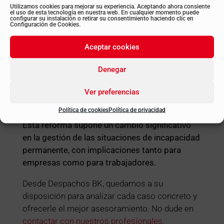
Utilizamos cookies para mejorar su experiencia. Aceptando ahora consiente
el uso de esta tecnología en nuestra web. En cualquier momento puede
configurar su instalación o retirar su consentimiento haciendo clic en
Actualización de términos legales
Configuración de Cookies.
El término
“gran invalidez”
pasa a
Aceptar cookies
denominarse
“gran incapacidad”
.
Se sustituye
“invalidez no
Denegar
contributiva”
por
“incapacidad no
contributiva”
.
Ver preferencias
Política de cookies
Política de privacidad
Esta reforma supone un cambio significativo
en la gestión de las situaciones de incapacidad
permanente, con implicaciones tanto para
empresas como para trabajadores.
Desde Despachos BK, quedamos a su
disposición para analizar cada caso concreto y
ofrecerle el mejor asesoramiento. No dude en
contactar con nuestros profesionales.