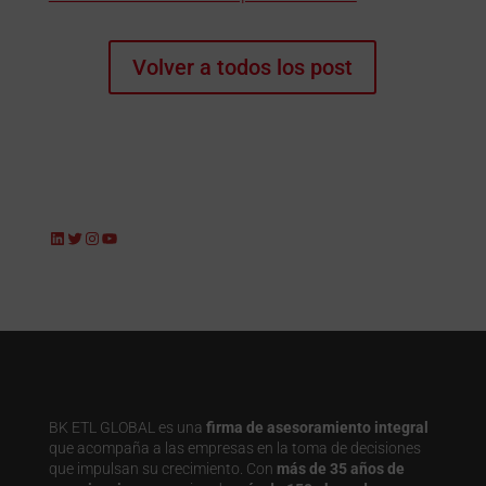
Volver a todos los post
LinkedIn
Twitter
Instagram
YouTube
BK ETL GLOBAL es una
firma de asesoramiento integral
que acompaña a las empresas en la toma de decisiones
que impulsan su crecimiento. Con
más de 35 años de