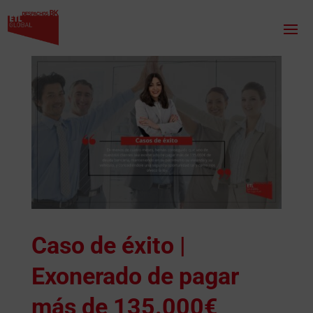
Caso de éxito |
Exonerado de pagar
más de 135.000€