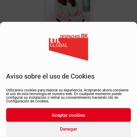
Inés Sanvicens
Fernandez, Abogada en
Despachos BK ETL
GLOBAL
Aviso sobre el uso de Cookies
Utilizamos cookies para mejorar su experiencia. Aceptando ahora consiente
el uso de esta tecnología en nuestra web. En cualquier momento puede
configurar su instalación o retirar su consentimiento haciendo clic en
Configuración de Cookies.
Aceptar cookies
Denegar
Volver a todos los post