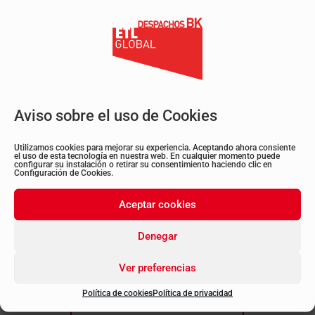
Gracias a la diligencia y experiencia de nuestros
abogados, se ha conseguido que ambos
sanitarios enfrenten un proceso judicial por su
presunta mala praxis. Este logro no solo
representa un paso significativo hacia la justicia
para la familia del ciclista, sino que también
Aviso sobre el uso de Cookies
subraya nuestro compromiso con la defensa de
los derechos de nuestros clientes y la búsqueda
Utilizamos cookies para mejorar su experiencia. Aceptando ahora consiente
el uso de esta tecnología en nuestra web. En cualquier momento puede
de justicia.
configurar su instalación o retirar su consentimiento haciendo clic en
Configuración de Cookies.
En nuestro despacho, estamos dedicados a
Aceptar cookies
brindar la mejor representación legal y a
Denegar
luchar incansablemente por la justicia.
Si
necesitas
asesoramiento legal,
no dudes en
Ver preferencias
contactarnos. Estamos aquí para ayudarte.
Política de cookies
Política de privacidad