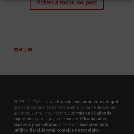
Volver a todos los post
LinkedIn
Twitter
Instagram
YouTube
BK ETL GLOBAL es una
firma de asesoramiento integral
que acompaña a las empresas en la toma de decisiones
que impulsan su crecimiento. Con
más de 35 años de
experiencia
y un equipo de
más de 150 abogados,
asesores y consultores
, ofrecemos
asesoramiento
jurídico, fiscal, laboral, contable y estratégico
,