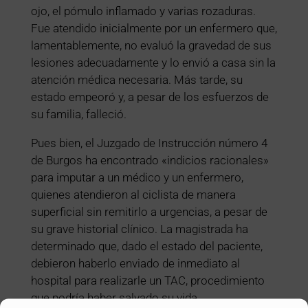
ojo, el pómulo inflamado y varias rozaduras.
Fue atendido inicialmente por un enfermero que,
lamentablemente, no evaluó la gravedad de sus
lesiones adecuadamente y lo envió a casa sin la
atención médica necesaria. Más tarde, su
estado empeoró y, a pesar de los esfuerzos de
su familia, falleció.
Pues bien, el Juzgado de Instrucción número 4
de Burgos ha encontrado «indicios racionales»
para imputar a un médico y un enfermero,
quienes atendieron al ciclista de manera
superficial sin remitirlo a urgencias, a pesar de
su grave historial clínico. La magistrada ha
determinado que, dado el estado del paciente,
debieron haberlo enviado de inmediato al
hospital para realizarle un TAC, procedimiento
que podría haber salvado su vida.