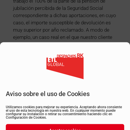
trabajo el 100% de la parte de la pensión de
jubilación percibida de la Seguridad Social
correspondiente a dichas aportaciones, en cuyo
caso, el importe susceptible de devolución es
muy superior por año reclamado. A modo de
ejemplo, un caso real en el que nuestro cliente
ha quedado muy satisfecho:
Aviso sobre el uso de Cookies
A partir del 20 de marzo, la AEAT habilitará un
formulario para tramitar todas las solicitudes a
Utilizamos cookies para mejorar su experiencia. Aceptando ahora consiente
el uso de esta tecnología en nuestra web. En cualquier momento puede
partir de la información de la que disponga, así
configurar su instalación o retirar su consentimiento haciendo clic en
Configuración de Cookies.
como de la información sobre la vida laboral
recabe de la Seguridad Social y/o otros