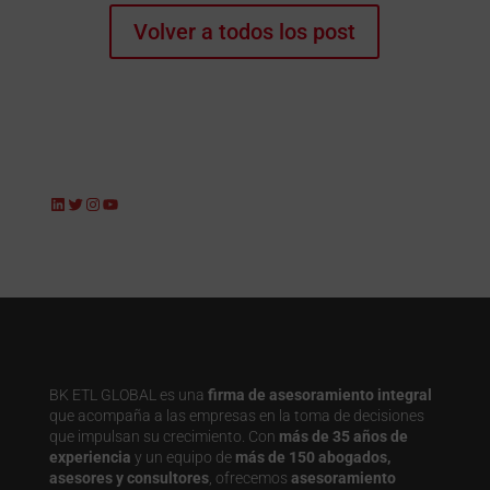
Volver a todos los post
LinkedIn
Twitter
Instagram
YouTube
BK ETL GLOBAL es una
firma de asesoramiento integral
que acompaña a las empresas en la toma de decisiones
que impulsan su crecimiento. Con
más de 35 años de
experiencia
y un equipo de
más de 150 abogados,
asesores y consultores
, ofrecemos
asesoramiento