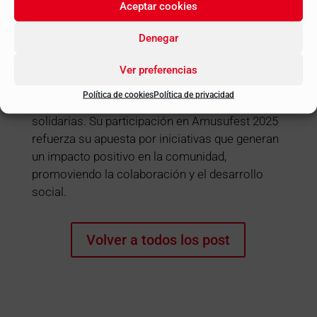
esperanza y cambio. Gracias a su apoyo,
Aceptar cookies
podremos continuar impulsando proyectos que
mejoran la vida de muchas personas
”.
Denegar
Con este patrocinio, Despachos BK ETL
Ver preferencias
GLOBAL reafirma su compromiso con la
Política de cookies
Política de privacidad
responsabilidad social y el apoyo a causas
solidarias. Su participación en Amusufest 2025
refuerza su apuesta por iniciativas que generan
un impacto positivo en la comunidad,
promoviendo la colaboración y el desarrollo
social.
Volver a todos los post