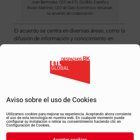
Juan Bermúdez, CEO de ETL GLOBAL España y
Álvaro Martínez, CEO de Dato Económico, renuevan
su acuerdo de colaboración
El acuerdo se centra en diversas áreas, como la
difusión de información y conocimiento en
temas legales, la organización de eventos y
actividades de formación y divulgación para
profesionales del sector y para el público en
general.
Ambas partes esperan seguir trabajando juntas
durante muchos años más, en beneficio de la
sociedad y del mundo de la comunicación y el
Aviso sobre el uso de Cookies
derecho.
Utilizamos cookies para mejorar su experiencia. Aceptando ahora consiente
el uso de esta tecnología en nuestra web. En cualquier momento puede
configurar su instalación o retirar su consentimiento haciendo clic en
Configuración de Cookies.
Aceptar cookies