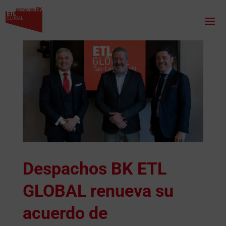
Despachos BK ETL
GLOBAL renueva su
acuerdo de