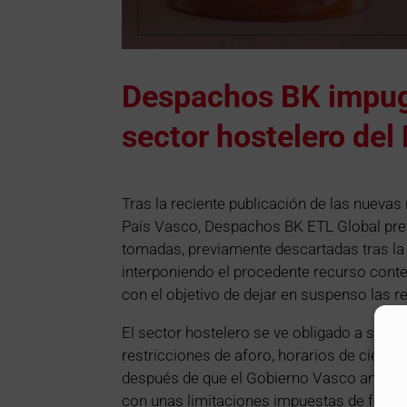
Despachos BK impug
sector hostelero del
Tras la reciente publicación de las nuevas
País Vasco, Despachos BK ETL Global pret
tomadas, previamente descartadas tras la 
interponiendo el procedente recurso conte
con el objetivo de dejar en suspenso las r
El sector hostelero se ve obligado a sacri
restricciones de aforo, horarios de cierre
después de que el Gobierno Vasco anuncia
con unas limitaciones impuestas de forma dr