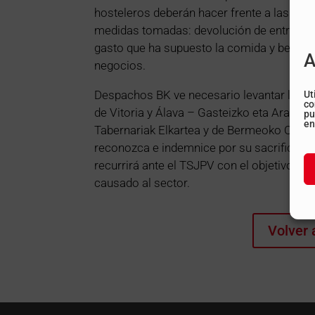
hosteleros deberán hacer frente a las gr
medidas tomadas: devolución de entradas y
gasto que ha supuesto la comida y bebida
A
negocios.
Despachos BK ve necesario levantar la voz
Ut
co
de Vitoria y Álava – Gasteizko eta Arabak
pu
en
Tabernariak Elkartea y de Bermeoko Ostal
reconozca e indemnice por su sacrificio, c
recurrirá ante el TSJPV con el objetivo de
causado al sector.
Volver 