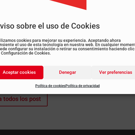
andísimas pérdidas económicas que supondrán las
 cancelación de servicios, sin tener en cuenta el
 con la que muchos hosteleros ya cuentan en sus
viso sobre el uso de Cookies
, en representación de la Asociación de Hosteleros
ilizamos cookies para mejorar su experiencia. Aceptando ahora
nsiente el uso de esta tecnología en nuestra web. En cualquier momen
o Ostalariak-Gasteostal de (“HVA-GAO”), de Bizkaiko
ede configurar su instalación o retirar su consentimiento haciendo clic
 Configuración de Cookies.
arien Elkartea «BOSTALE», para que se les escuche,
on el que no contaban para este fin de año. Por ello,
 minimizar todo lo posible las medidas y el daño
Aceptar cookies
Denegar
Ver preferencias
Política de cookies
Política de privacidad
a todos los post