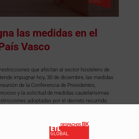
na las medidas en el
 País Vasco
 restricciones que afectan al sector hostelero de
ende impugnar hoy, 30 de diciembre, las medidas
reunión de la Conferencia de Presidentes,
ncioso y la solicitud de medidas cautelarísimas
estricciones adoptadas por el decreto recurrido.
ficarse de nuevo con la publicación de nuevas
, límites al consumo, etc. Y es que, una semana
se que no habría más restricciones, se encuentran
ástica y sin autorización judicial. Por tanto, los