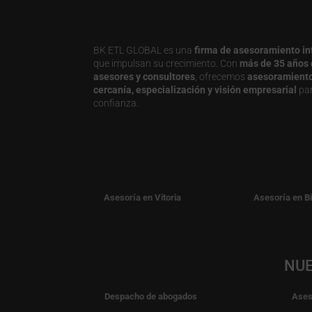
BK ETL GLOBAL es una
firma de asesoramiento in
que impulsan su crecimiento. Con
más de 35 años 
asesores y consultores
, ofrecemos
asesoramiento j
cercanía, especialización y visión empresarial
par
confianza.
Asesoría en Vitoria
Asesoría en B
NUE
Despacho de abogados
Ases