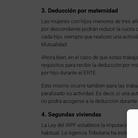
3. Deducción por maternidad
Las mujeres con hijos menores de tres añ
por descendiente podrán reducir la cuota 
cada hijo, siempre que realicen una activid
Mutualidad.
Ahora bien, en el caso de que estas trabaj
requisitos para recibir la deducción por ma
por hijo durante el ERTE.
Esto mismo ocurre también para las trab
paralizado su actividad. Es decir, si una
no podrá acogerse a la deducción durante 
4. Segundas viviendas
La Ley del IRPF establece la imputación de
habitual. La Agencia Tributaria ha estimad