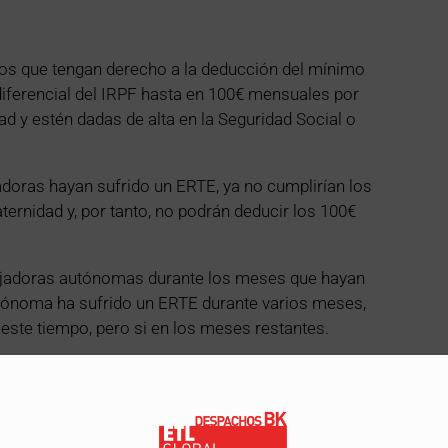
os que tengan derecho a la deducción del mínimo
diferencial del IRPF hasta en 100€ mensuales por
ad y estén dadas de alta en la Seguridad Social o
adoras hayan sufrido un ERTE, ya no cumplirían los
ternidad y, por tanto, no podrán deducir los 100€
ajadoras autónomas durante los meses que hayan
 autónoma ha sufrido un ERTE durante varios meses,
este tiempo, pero si en los meses restantes.
 rentas inmobiliarias, excluyendo la vivienda
o que la imputación de rentas no se genera por la