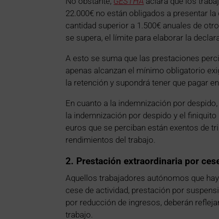
No obstante,
GESTHA
aclara que los trab
22.000€ no están obligados a presentar la
cantidad superior a 1.500€ anuales de otr
se supera, el límite para elaborar la decla
A esto se suma que las prestaciones perci
apenas alcanzan el mínimo obligatorio exig
la retención y supondrá tener que pagar en 
En cuanto a la indemnización por despido, 
la indemnización por despido y el finiquit
euros que se perciban están exentos de trib
rendimientos del trabajo.
2. Prestación extraordinaria
por ces
Aquellos trabajadores autónomos que haya
cese de actividad, prestación por suspensi
por reducción de ingresos, deberán reflej
trabajo.