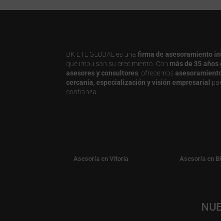
BK ETL GLOBAL es una
firma de asesoramiento in
que impulsan su crecimiento. Con
más de 35 años 
asesores y consultores
, ofrecemos
asesoramiento j
cercanía, especialización y visión empresarial
par
confianza.
Asesoría en Vitoria
Asesoría en B
NUE