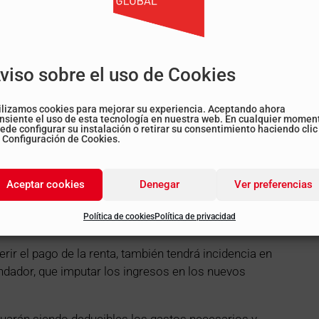
, sino su disponibilidad. Es por esto que, aunque no
ivienda a raíz del confinamiento, la imputación es
viso sobre el uso de Cookies
 impacto económico del Coronavirus, el Gobierno ha
ilizamos cookies para mejorar su experiencia. Aceptando ahora
de pensiones antes de tiempo. Hacerlo no cambiará
nsiente el uso de esta tecnología en nuestra web. En cualquier momen
ede configurar su instalación o retirar su consentimiento haciendo clic
ede tener un impacto fiscal, ya que elevará la base
 Configuración de Cookies.
te a tipos impositivos mayores.
Aceptar cookies
Denegar
Ver preferencias
tarios e inquilinos de los inmuebles pactaron un
Política de cookies
Política de privacidad
r reflejado en la declaración de la renta.
rir el pago de la renta, también tendrá incidencia en
rendador, que imputar los ingresos en los nuevos
nuarán siendo deducibles los gastos necesarios y