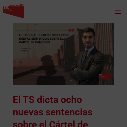
El TS dicta ocho
nuevas sentencias
sobre el Cártel de