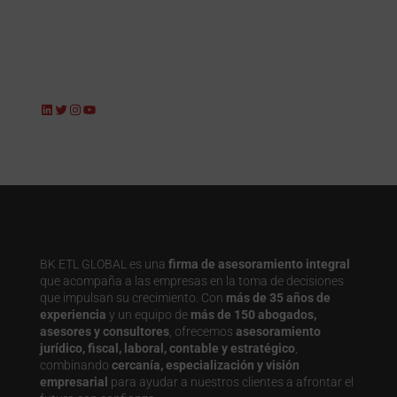
LinkedIn
Twitter
Instagram
YouTube
BK ETL GLOBAL es una
firma de asesoramiento integral
que acompaña a las empresas en la toma de decisiones
que impulsan su crecimiento. Con
más de 35 años de
experiencia
y un equipo de
más de 150 abogados,
asesores y consultores
, ofrecemos
asesoramiento
jurídico, fiscal, laboral, contable y estratégico
,
combinando
cercanía, especialización y visión
empresarial
para ayudar a nuestros clientes a afrontar el