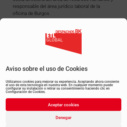
responsable del área jurídico laboral de la
oficina de Burgos.
10:10 – 11:15h: Novedades Reforma Laboral:
Ana Ercoreca, Inspectora de Trabajo y
Seguridad Social y Vicepresidenta de la
Asociación Internacional de la Inspección de
Trabajomercantiles. Manuel Calavia.
11:15 – 11:30h: Novedades y Herramientas en
Aviso sobre el uso de Cookies
Recursos Humanos para las empresas: Alicia
Calleja, responsable del área de Recursos
Utilizamos cookies para mejorar su experiencia. Aceptando ahora consiente
el uso de esta tecnología en nuestra web. En cualquier momento puede
Humanos de la oficina de Burgos.
configurar su instalación o retirar su consentimiento haciendo clic en
Configuración de Cookies.
11:30 – 12:00h: Preguntas y cierre.
Aceptar cookies
Volver a todos los post
Denegar