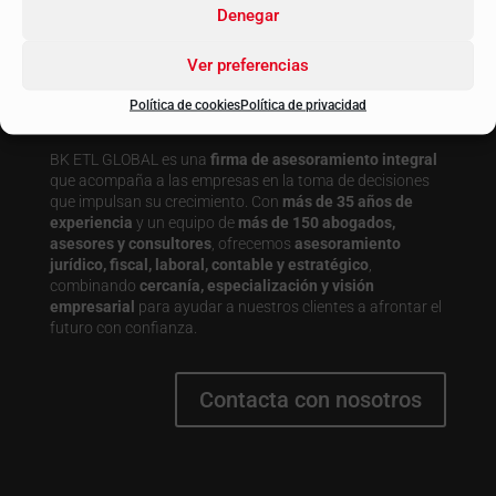
Denegar
Ver preferencias
Política de cookies
Política de privacidad
BK ETL GLOBAL es una
firma de asesoramiento integral
que acompaña a las empresas en la toma de decisiones
que impulsan su crecimiento. Con
más de 35 años de
experiencia
y un equipo de
más de 150 abogados,
asesores y consultores
, ofrecemos
asesoramiento
jurídico, fiscal, laboral, contable y estratégico
,
combinando
cercanía, especialización y visión
empresarial
para ayudar a nuestros clientes a afrontar el
futuro con confianza.
Contacta con nosotros