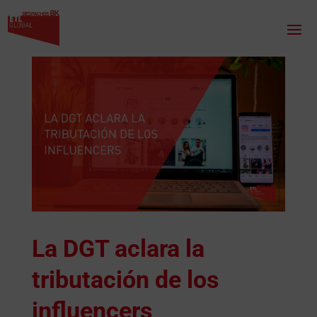
La DGT aclara la
tributación de los
influencers