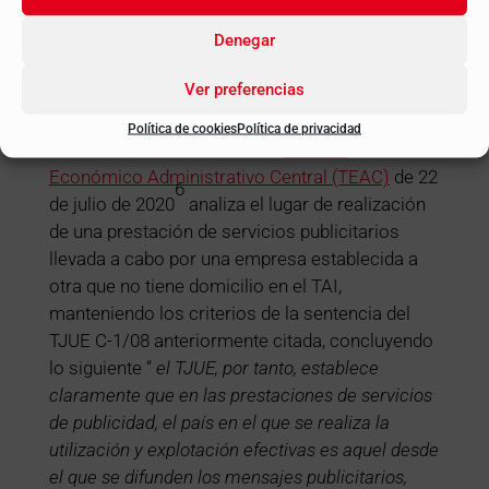
casos en los que una empresa establecida en el
Denegar
TAI presta servicios a otra empresa no
establecida, cuando estos servicios sean
Ver preferencias
usados o explotados efectivamente en el TAI.
Política de cookies
Política de privacidad
Asimismo, la resolución den
Tribunal
Económico Administrativo Central (TEAC)
de 22
6
de julio de 2020
analiza el lugar de realización
de una prestación de servicios publicitarios
llevada a cabo por una empresa establecida a
otra que no tiene domicilio en el TAI,
manteniendo los criterios de la sentencia del
TJUE C-1/08 anteriormente citada, concluyendo
lo siguiente “
el TJUE, por tanto, establece
claramente que en las prestaciones de servicios
de publicidad, el país en el que se realiza la
utilización y explotación efectivas es aquel desde
el que se difunden los mensajes publicitarios,