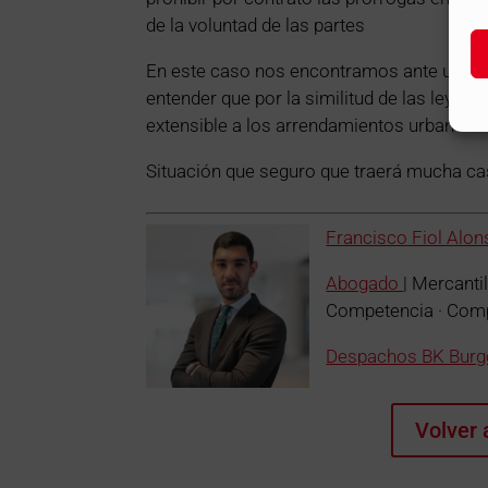
de la voluntad de las partes
En este caso nos encontramos ante un co
entender que por la similitud de las leyes
extensible a los arrendamientos urbanos?
Situación que seguro que traerá mucha casu
Francisco Fiol Alon
Abogado
| Mercanti
Competencia · Com
Despachos BK Burg
Volver 