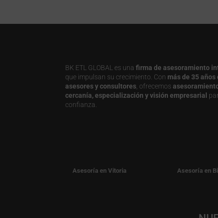
BK ETL GLOBAL es una
firma de asesoramiento in
que impulsan su crecimiento. Con
más de 35 años 
asesores y consultores
, ofrecemos
asesoramiento j
cercanía, especialización y visión empresarial
par
confianza.
Asesoría en Vitoria
Asesoría en B