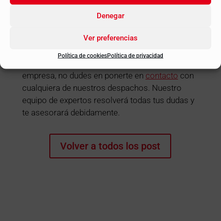
responsabilidad personal de los
Denegar
administradores en caso de impago de deudas
sociales.
Ver preferencias
Política de cookies
Política de privacidad
Para más información de los libros de tu
empresa, no dudes en ponerte en
contacto
con
cualquiera de nuestros despachos. Nuestro
equipo de expertos resolverá todas tus dudas y
te asesorará debidamente.
Volver a todos los post