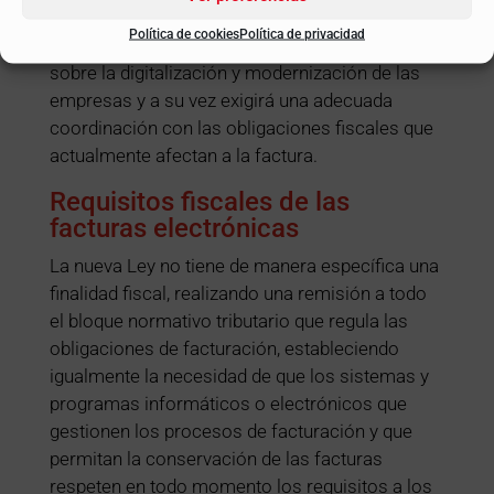
Junto con ello, es evidente que la generalización
Política de cookies
Política de privacidad
de la factura electrónica tendrá un efecto claro
sobre la digitalización y modernización de las
empresas y a su vez exigirá una adecuada
coordinación con las obligaciones fiscales que
actualmente afectan a la factura.
Requisitos fiscales de las
facturas electrónicas
La nueva Ley no tiene de manera específica una
finalidad fiscal, realizando una remisión a todo
el bloque normativo tributario que regula las
obligaciones de facturación, estableciendo
igualmente la necesidad de que los sistemas y
programas informáticos o electrónicos que
gestionen los procesos de facturación y que
permitan la conservación de las facturas
respeten en todo momento los requisitos a los