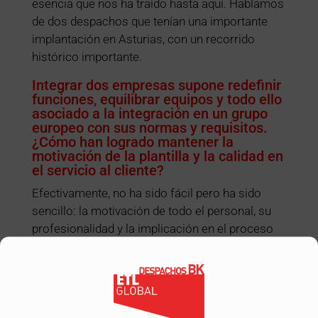
esencia que nos ha traído hasta aquí. Hablamos
de dos despachos que tenían una importante
implantación en Asturias, con un recorrido
histórico importante.
Integrar dos empresas supone redefinir
funciones, equilibrar equipos y todo ello
asociado a la integración en un grupo
europeo con sus normas y requisitos.
¿Cómo han logrado mantener la
motivación de la plantilla y la calidad en
el servicio al cliente?
Efectivamente, no ha sido fácil pero ha sido
sencillo: la motivación de todo el personal, su
profesionalidad y la implicación en el proceso
de integración ha sido de tal calibre que nos ha
permitido realizar el proceso de una manera
muy fluida.
Este ha sido el primer éxito de la operación y