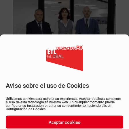
Esta operación responde a una tendencia
Aviso sobre el uso de Cookies
general en el sector de la asesoría: la unión de
despachos para afrontar con solidez los retos
Utilizamos cookies para mejorar su experiencia. Aceptando ahora consiente
el uso de esta tecnología en nuestra web. En cualquier momento puede
normativos, regulatorios y de competitividad.
configurar su instalación o retirar su consentimiento haciendo clic en
Configuración de Cookies.
“
Este proyecto refuerza nuestra capacidad de
Aceptar cookies
servicio y nos permite consolidar un equipo