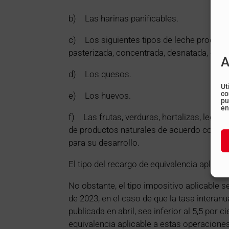
b) Las harinas panificables.
c) Los siguientes tipos de leche producida
pasterizada, concentrada, desnatada, ester
A
d) Los quesos.
Ut
co
e) Los huevos.
pu
en
f) Las frutas, verduras, hortalizas, legum
de productos naturales de acuerdo con el 
para su desarrollo.
El tipo del recargo de equivalencia aplicab
No obstante, el tipo impositivo aplicable s
de 2023, en el caso de que la tasa interan
publicada en abril, sea inferior al 5,5 por c
equivalencia aplicable a estas operaciones 