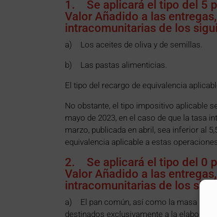
1. Se aplicará el tipo del 5 
Valor Añadido a las entregas
intracomunitarias de los sigu
a) Los aceites de oliva y de semillas.
b) Las pastas alimenticias.
El tipo del recargo de equivalencia aplicab
No obstante, el tipo impositivo aplicable se
mayo de 2023, en el caso de que la tasa in
marzo, publicada en abril, sea inferior al 5
equivalencia aplicable a estas operaciones 
2. Se aplicará el tipo del 0 
Valor Añadido a las entregas
intracomunitarias de los sigu
a) El pan común, así como la masa de p
destinados exclusivamente a la elaboraci