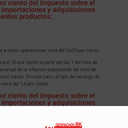
por ciento del Impuesto sobre el
, importaciones y adquisiciones
ientes productos:
le a estas operaciones será del 0,625 por ciento.
rá el 10 por ciento a partir del día 1 del mes de
teranual de la inflación subyacente del mes de
,5 por ciento. En este caso, el tipo del recargo de
será del 1,4 por ciento.
por ciento del Impuesto sobre el
, importaciones y adquisiciones
ientes productos:
an común congelada y el pan común congelado
ón del pan común.