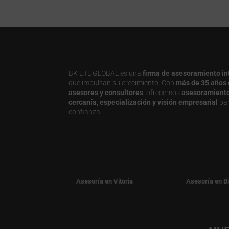
BK ETL GLOBAL es una
firma de asesoramiento in
que impulsan su crecimiento. Con
más de 35 años 
asesores y consultores
, ofrecemos
asesoramiento j
cercanía, especialización y visión empresarial
par
confianza.
Asesoría en Vitoria
Asesoría en B