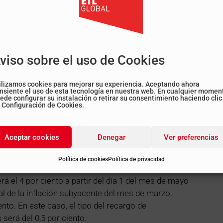
 por cualquier especie animal: natural, certificada,
ilizada, UHT, evaporada y en polvo.
viso sobre el uso de Cookies
ilizamos cookies para mejorar su experiencia. Aceptando ahora
nsiente el uso de esta tecnología en nuestra web. En cualquier momen
ede configurar su instalación o retirar su consentimiento haciendo clic
 Configuración de Cookies.
bres, tubérculos y cereales, que tengan la condición
Código Alimentario y las disposiciones dictadas
Aceptar cookies
Denegar
Ver preferencias
le a estas operaciones será del 0 por ciento.
Política de cookies
Política de privacidad
erá el 4 por ciento a partir del día 1 del mes de mayo
ual de la inflación subyacente del mes de marzo,
iento. En este caso, el tipo del recargo de
será del 0,5 por ciento.