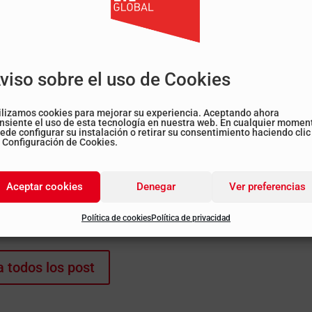
 de revisarse?
a de 4 años, y las empresas con cada renovación
l, mediante acciones que puedan ser evaluadas y
viso sobre el uso de Cookies
cialmente vigilante en este aspecto. La no
umplimiento puede conllevar importantes
ilizamos cookies para mejorar su experiencia. Aceptando ahora
nsiente el uso de esta tecnología en nuestra web. En cualquier momen
falta. Las sanciones graves oscilan en una horquilla
ede configurar su instalación o retirar su consentimiento haciendo clic
 Configuración de Cookies.
igualdad, no dudes en ponerte en
contacto
con
Aceptar cookies
Denegar
Ver preferencias
 equipo de expertos resolverá todas tus dudas y te
Política de cookies
Política de privacidad
a todos los post