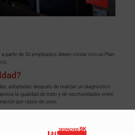
a partir de 50 empleados deben contar con un Plan
ico.
aldad?
das, adoptadas después de realizar un diagnóstico
mpresa la igualdad de trato y de oportunidades entre
inación por razón de sexo.
jo y personalizado para cada tipo de empresa.
 cuenta para justificar, argumentar y tomar medidas.