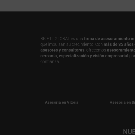
BK ETL GLOBAL es una
firma de asesoramiento in
que impulsan su crecimiento. Con
más de 35 años 
asesores y consultores
, ofrecemos
asesoramiento j
cercanía, especialización y visión empresarial
par
confianza.
Asesoría en Vitoria
Asesoría en B
NUE