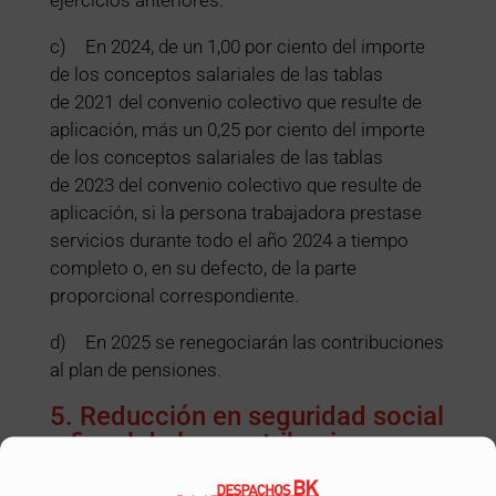
c) En 2024, de un 1,00 por ciento del importe
de los conceptos salariales de las tablas
de 2021 del convenio colectivo que resulte de
aplicación, más un 0,25 por ciento del importe
de los conceptos salariales de las tablas
de 2023 del convenio colectivo que resulte de
aplicación, si la persona trabajadora prestase
servicios durante todo el año 2024 a tiempo
completo o, en su defecto, de la parte
proporcional correspondiente.
d) En 2025 se renegociarán las contribuciones
al plan de pensiones.
5. Reducción en seguridad social
y fiscal de las contribuciones
mensuales