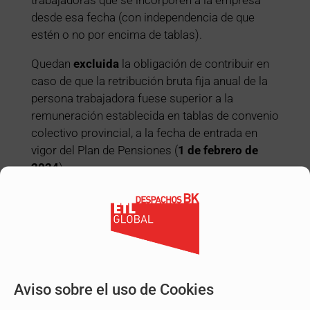
desde esa fecha (con independencia de que
estén o no por encima de tablas).
Quedan
excluida
la obligación de contribuir en
caso de que la retribución bruta fija anual de la
persona trabajadora fuese superior a la
remuneración establecida en tablas de convenio
colectivo provincial, a la fecha de entrada en
vigor del Plan de Pensiones (
1 de febrero de
2024
).
La entrada en vigor fue el pasado día 1 de
febrero de 2024, lo que implica que la empresa
tendrá que comenzar a realizar contribuciones
mensuales (la del mes de febrero a mes
vencido).
Aviso sobre el uso de Cookies
Para realizar el pago de los atrasos devengados