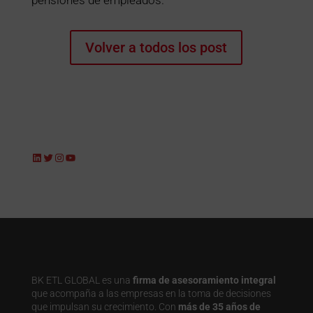
pensiones de empleados.
Volver a todos los post
LinkedIn
Twitter
Instagram
YouTube
BK ETL GLOBAL es una
firma de asesoramiento integral
que acompaña a las empresas en la toma de decisiones
que impulsan su crecimiento. Con
más de 35 años de