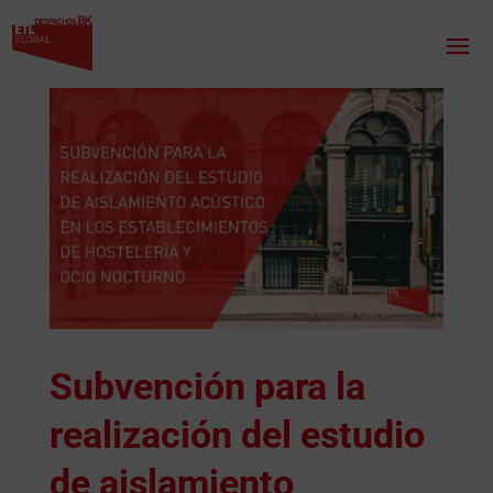
Subvención para la
realización del estudio
de aislamiento