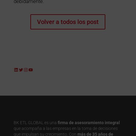
debidamente.
Volver a todos los post
LinkedIn
Twitter
Instagram
YouTube
BK ETL GLOBAL es una
firma de asesoramiento integral
que acompaña a las empresas en la toma de decisiones
que impulsan su crecimiento. Con
más de 35 años de