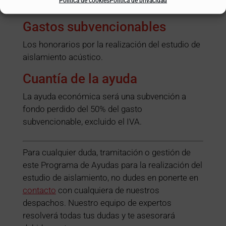
Política de cookies
Política de privacidad
2021.
Gastos subvencionables
Los honorarios por la realización del estudio de
aislamiento acústico.
Cuantía de la ayuda
La ayuda económica será una subvención a
fondo perdido del 50% del gasto
subvencionable, excluido el IVA.
Para cualquier duda, tramitación o gestión de
este Programa de Ayudas para la realización del
estudio de aislamiento, no dudes en ponerte en
contacto
con cualquiera de nuestros
despachos. Nuestro equipo de expertos
resolverá todas tus dudas y te asesorará