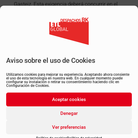
Gasteiz. Esta exigencia deberá concurrir en el
momento de la presentación de la solicitud y
mantenerse vigente durante todo el proceso de
subvención (concesión y pago).
Acciones subvencionables
Será subvencionable la realización del estudio
de aislamiento acústico por empresa o persona
Aviso sobre el uso de Cookies
técnica especializada en acústica
arquitectónica, con el fin de cuantificar el
Utilizamos cookies para mejorar su experiencia. Aceptando ahora consiente
el uso de esta tecnología en nuestra web. En cualquier momento puede
aislamiento acústico de partida del local, con
configurar su instalación o retirar su consentimiento haciendo clic en
Configuración de Cookies.
base en los parámetros establecidos en la
ordenanza municipal contra el ruido y las
Aceptar cookies
vibraciones.
Denegar
Incluidos en la presente convocatoria los
referidos estudios de aislamiento acústico que
Ver preferencias
hayan sido realizados desde el
1 de enero de