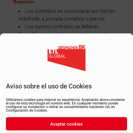
Requisitos
Los contratos se concertarán por tiempo
indefinido, a jornada completa o parcial.
Los nuevos contratos se deberán
formalizar por escrito y registrarse en el
Servicio Público de Empleo.
Las personas trabajadoras contratadas
deberán estar inscritas como demandantes
de empleo y servicios en el Servicio Público
de Empleo.
Cada contratación indefinida incentivada
Aviso sobre el uso de Cookies
deberá suponer un incremento neto de la
plantilla fija de la entidad beneficiaria, en
Utilizamos cookies para mejorar su experiencia. Aceptando ahora consiente
comparación con la media de los 6 meses
el uso de esta tecnología en nuestra web. En cualquier momento puede
configurar su instalación o retirar su consentimiento haciendo clic en
Configuración de Cookies.
previos al contrato subvencionado, no
computándose, las variaciones producidas
Aceptar cookies
como consecuencia de la renuncia voluntaria,