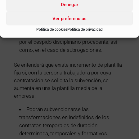
del reconocimiento de discapacidad o
Denegar
incapacidad laboral permanente total o
parcial, de la jubilación, de la baja por
Ver preferencias
defunción, de las modificaciones por
Política de cookies
Política de privacidad
reducción voluntaria del tiempo de trabajo o
por el despido disciplinario procedente, así
como, en el caso de subrogaciones.
Se entenderá que existe incremento de plantilla
fija si, con la persona trabajadora por cuya
contratación se solicita la subvención, se
aumenta en una la plantilla media de la
empresa.
Podrán subvencionarse las
transformaciones en indefinidos de los
contratos temporales de duración
determinada, temporales y formativos