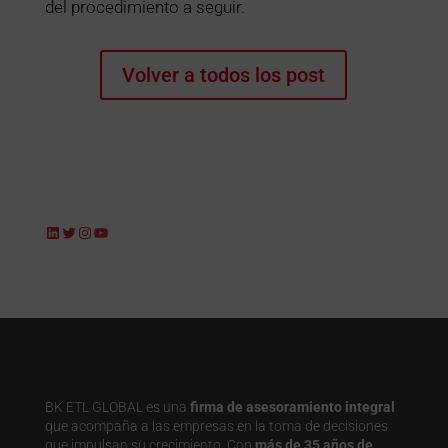
del procedimiento a seguir.
Volver a todos los post
LinkedIn
Twitter
Instagram
YouTube
BK ETL GLOBAL es una
firma de asesoramiento integral
que acompaña a las empresas en la toma de decisiones
que impulsan su crecimiento. Con
más de 35 años de