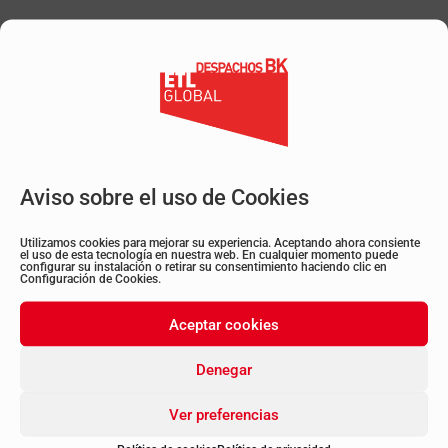
La instalación de cerramientos, elementos
móviles que cumplan esta función en los
laterales, con un máximo de tres lados que
acoten el recinto y permitan identificar el
obstáculo (toldos, cubriciones provisionales,
protecciones laterales, mamparas,
cortavientos…).
Aviso sobre el uso de Cookies
Mobiliario destinado a emplazarse en
terrazas de veladores (sombrillas, parasoles,
Utilizamos cookies para mejorar su experiencia. Aceptando ahora consiente
el uso de esta tecnología en nuestra web. En cualquier momento puede
mesas, sillas, jardineras…).
configurar su instalación o retirar su consentimiento haciendo clic en
Configuración de Cookies.
Equipamiento externo y su instalación
(sistemas de iluminación, aparatos
Aceptar cookies
calefactores exteriores…).
Denegar
De acuerdo con la ordenanza reguladora de
terrazas en establecimientos públicos de
Ver preferencias
hostelería y asimilados de Vitoria-Gasteiz,