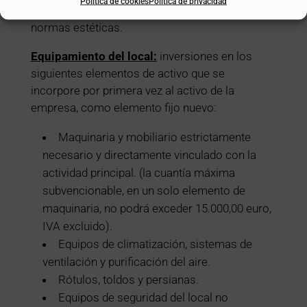
Política de cookies
Política de privacidad
deberán cumplir con las condiciones técnicas y
normas estéticas.
Equipamiento del local:
inversiones en los
siguientes elementos de activo que se
incorpore por primera vez al activo de la
empresa, como elemento fijo nuevo:
Maquinaria y mobiliario estrictamente
necesario y directamente vinculado con la
actividad principal. (la cuantía máxima
subvencionable, en un solo elemento de
maquinaria, no podrá exceder 15.000,00 euro,
IVA excluido).
Equipos de climatización, sistemas de
ventilación y purificación del aire.
Rótulos, toldos y persianas.
Equipos de seguridad del local no