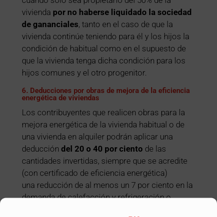
vivienda
por no haberse liquidado la sociedad
de gananciales
, tanto en el caso de que la
vivienda continúe teniendo para él y los hijos la
condición de habitual como en el supuesto de
que la vivienda tenga dicha condición para los
hijos comunes y el otro progenitor.
6. Deducciones por obras de mejora de la eficiencia
energética de viviendas
Los contribuyentes que realicen obras para la
mejora energética de la vivienda habitual o de
una vivienda en alquiler podrán aplicar una
deducción
del 20 o 40 por ciento
de las
cantidades invertidas, siempre que se acredite
(con certificado de eficiencia energética)
una reducción de al menos un 7 por ciento en la
demanda de calefacción y refrigeración o
una reducción de al menos un 30 por ciento del