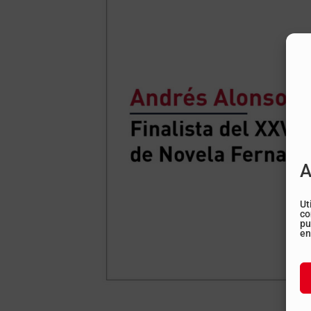
A
Ut
co
pu
en