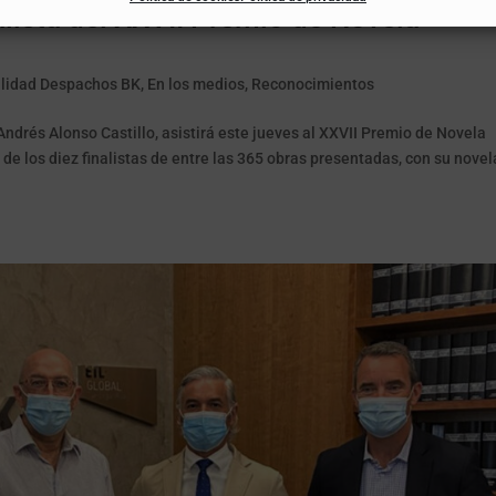
alista del XXVII Premio de Novela
lidad Despachos BK
,
En los medios
,
Reconocimientos
 Andrés Alonso Castillo, asistirá este jueves al XXVII Premio de Novela
e los diez finalistas de entre las 365 obras presentadas, con su novel