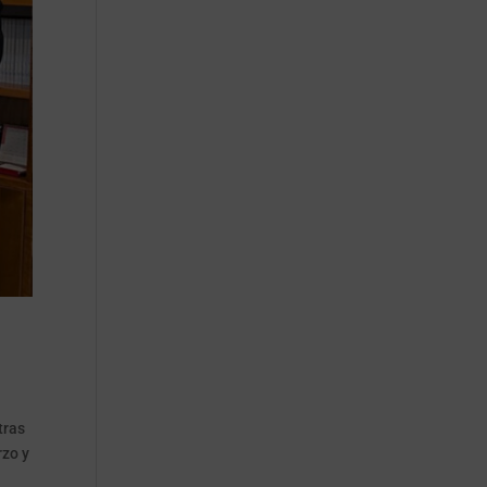
tras
rzo y