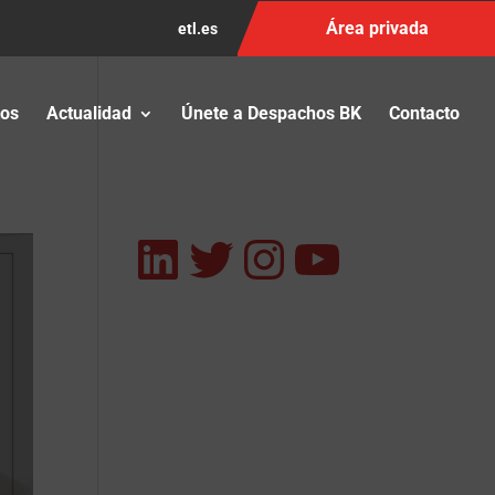
Área privada
etl.es
tos
Actualidad
Únete a Despachos BK
Contacto
LinkedIn
Twitter
Instagram
YouTub