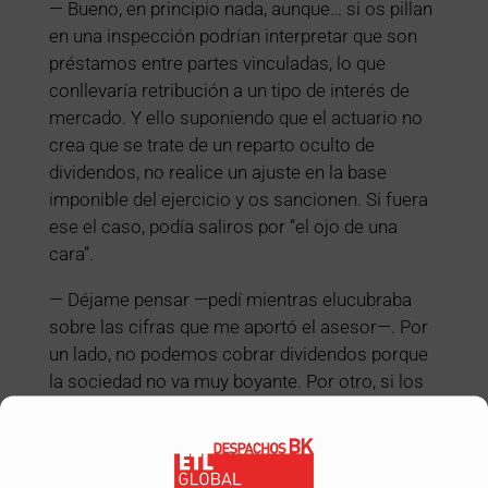
— Bueno, en principio nada, aunque… si os pillan
en una inspección podrían interpretar que son
préstamos entre partes vinculadas, lo que
conllevaría retribución a un tipo de interés de
mercado. Y ello suponiendo que el actuario no
crea que se trate de un reparto oculto de
dividendos, no realice un ajuste en la base
imponible del ejercicio y os sancionen. Si fuera
ese el caso, podía saliros por ”el ojo de una
cara”.
— Déjame pensar —pedí mientras elucubraba
sobre las cifras que me aportó el asesor—. Por
un lado, no podemos cobrar dividendos porque
la sociedad no va muy boyante. Por otro, si los
cobramos, hay que pagar mínimo el 44% de
impuestos como si fuéramos unos ricachones.
Y si finalmente pasamos de todo y los