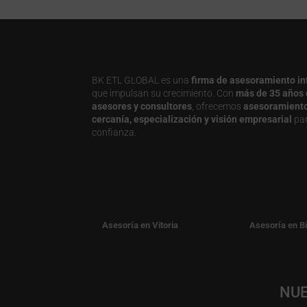
BK ETL GLOBAL es una
firma de asesoramiento in
que impulsan su crecimiento. Con
más de 35 años 
asesores y consultores
, ofrecemos
asesoramiento j
cercanía, especialización y visión empresarial
par
confianza.
Asesoría en Vitoria
Asesoría en B
NUE