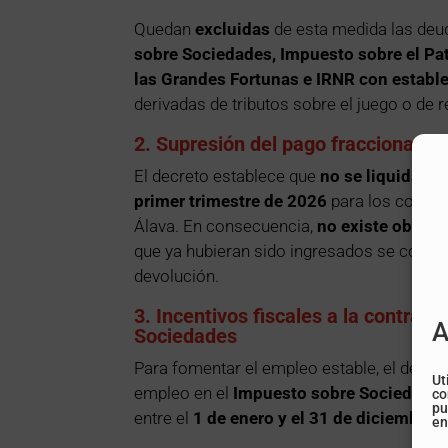
Quedan
excluidas
de esta medida las deu
sobre Sociedades, Impuesto sobre el Pa
las Grandes Fortunas e IRNR con estab
derivadas de tributos sobre el juego o de
2. Supresión del pago fraccionado 
El decreto establece que
no se liquidará 
primer trimestre de 2026
para los contri
Álava. En consecuencia,
no existe obliga
que ya hubieran sido ingresados se consid
devolución.
3. Incentivos fiscales a la contrata
A
Sociedades
Para fomentar el empleo estable, el decre
Ut
empleo en el
Impuesto sobre Sociedade
co
pu
entre el
1 de enero y el 31 de diciembre 
en