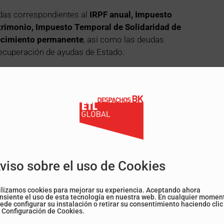
das correspondientes al
IRPF anual, Impuesto
trimonio, Impuesto Temporal de Solidaridad de
lecimiento permanente
, así como las deudas
 recuperación de ayudas de Estado.
del IRPF del primer trimestre de 2026
el pago fraccionado del IRPF correspondiente al
buyentes que ejerzan actividades económicas en
ción de ingreso
por este concepto. Los importes
erarán válidamente efectuados y no darán lugar a
ción indefinida en el Impuesto sobre
viso sobre el uso de Cookies
to incrementa las deducciones por creación de
ilizamos cookies para mejorar su experiencia. Aceptando ahora
s
aplicables a contratos indefinidos formalizados
nsiente el uso de esta tecnología en nuestra web. En cualquier momen
ede configurar su instalación o retirar su consentimiento haciendo clic
de 2026
:
 Configuración de Cookies.