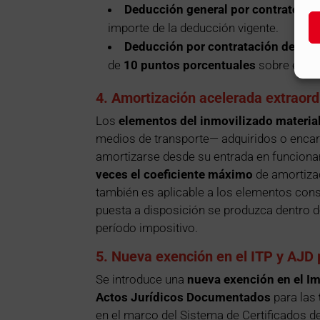
Deducción general por contrato ind
importe de la deducción vigente.
Deducción por contratación de muj
de
10 puntos porcentuales
sobre el po
4. Amortización acelerada extraord
Los
elementos del inmovilizado materia
medios de transporte— adquiridos o encar
amortizarse desde su entrada en funciona
veces el coeficiente máximo
de amortizac
también es aplicable a los elementos cons
puesta a disposición se produzca dentro 
período impositivo.
5. Nueva exención en el ITP y AJD 
Se introduce una
nueva exención en el I
Actos Jurídicos Documentados
para las
en el marco del Sistema de Certificados d