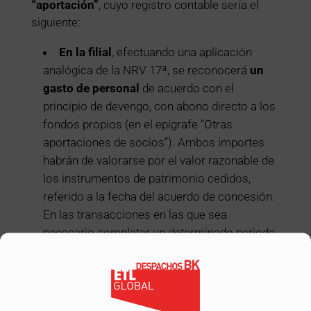
“aportación”
, cuyo registro contable sería el
siguiente:
En la filial
, efectuando una aplicación
analógica de la NRV 17ª, se reconocerá
un
gasto de personal
de acuerdo con el
principio de devengo, con abono directo a los
fondos propios (en el epígrafe “Otras
aportaciones de socios”). Ambos importes
habrán de valorarse por el valor razonable de
los instrumentos de patrimonio cedidos,
referido a la fecha del acuerdo de concesión.
En las transacciones en las que sea
necesario completar un determinado periodo
de servicios, el reconocimiento se efectuará
a medida que tales servicios sean prestados
(a lo largo del citado periodo).
De manera simétrica, la operación supone