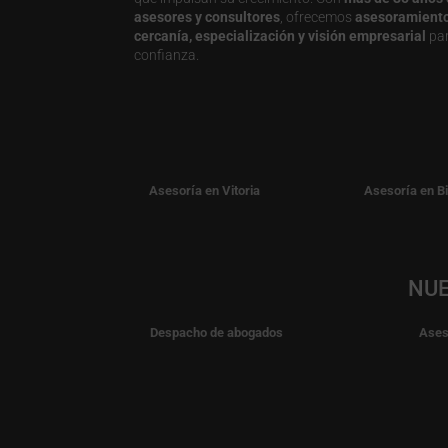
asesores y consultores
, ofrecemos
asesoramiento j
cercanía, especialización y visión empresarial
par
confianza.
Asesoría en Vitoria
Asesoría en B
NUE
Despacho de abogados
Ases