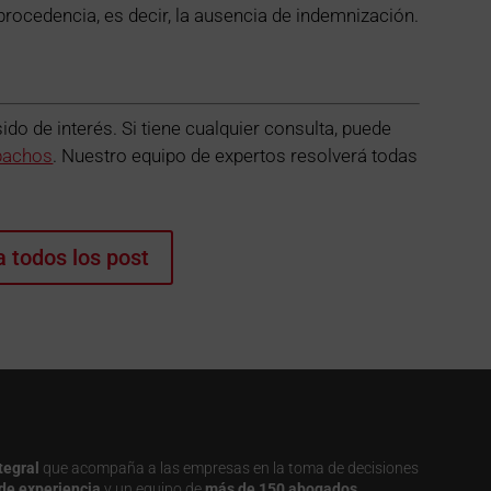
 procedencia, es decir, la ausencia de indemnización.
o de interés. Si tiene cualquier consulta, puede
pachos
. Nuestro equipo de expertos resolverá todas
a todos los post
tegral
que acompaña a las empresas en la toma de decisiones
de experiencia
y un equipo de
más de 150 abogados,