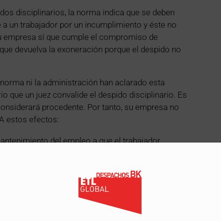
dos disciplinarios, la norma indica que se deben
e a un trabajador por un incumplimiento y éste no
u empresa sí que cumple el compromiso de
 que devuelva la exoneración porque el despido no
 norma ni la administración han aclarado esta
o que un juez convalide el despido disciplinario. Es
 considerará procedente. Por tanto, su empresa no
 A estos efectos:
antenimiento del empleo a que el trabajador
ón. Un trabajador es libre de impugnar o no un
volver el incentivo no puede ir ligada a la voluntad
bunales.
disciplinario (de modo que no lo impugna), su actitud
ia, ya que da a entender que está conforme con la
omo una baja voluntaria no conlleva la devolución