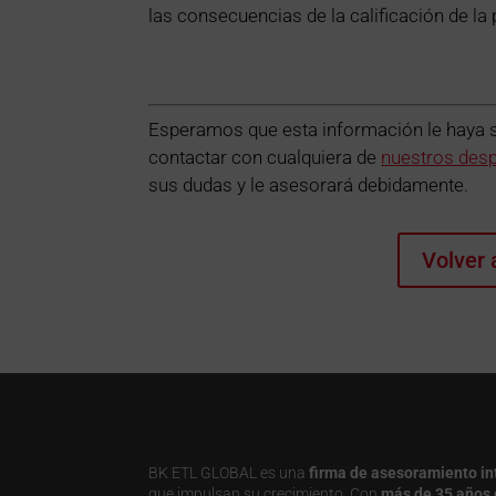
las consecuencias de la calificación de la
Esperamos que esta información le haya sid
contactar con cualquiera de
nuestros des
sus dudas y le asesorará debidamente.
Volver 
BK ETL GLOBAL es una
firma de asesoramiento in
que impulsan su crecimiento. Con
más de 35 años 