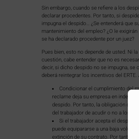
Sin embargo, cuando se refiere a los despi
declarar procedentes. Por tanto, si despid
impugna el despido… ¿Se entenderá que s
mantenimiento del empleo? ¿O le exigirán
se ha declarado procedente por un juez?
Pues bien, esto no depende de usted. Ni la
cuestión, cabe entender que no es necesari
decir, si dicho despido no se impugna, se
deberá reintegrar los incentivos del ERTE.
Condicionar el cumplimiento del m
reclame deja su empresa en indefensi
despido. Por tanto, la obligación de de
del trabajador de acudir o no a los tri
Si el trabajador acepta el despido 
puede equipararse a una baja voluntar
extinción de su contrato. Por tanto, c