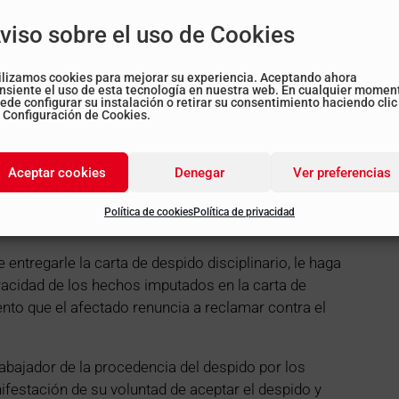
o tampoco debe hacerlo.
viso sobre el uso de Cookies
ías hábiles para impugnar contra el despido. No
n, el despido queda convalidado como si fuese
ilizamos cookies para mejorar su experiencia. Aceptando ahora
mos efectos que si una sentencia lo declarara
nsiente el uso de esta tecnología en nuestra web. En cualquier momen
ede configurar su instalación o retirar su consentimiento haciendo clic
 Configuración de Cookies.
Aceptar cookies
Denegar
Ver preferencias
 despido disciplinario si tiene pruebas claras que
Política de cookies
Política de privacidad
ble de su empleado.
ntregarle la carta de despido disciplinario, le haga
eracidad de los hechos imputados en la carta de
to que el afectado renuncia a reclamar contra el
abajador de la procedencia del despido por los
festación de su voluntad de aceptar el despido y