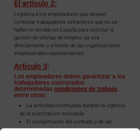
El artículo 2:
Legitima a los empleadores que deseen
contratar trabajadores extranjeros que no se
hallen ni residan en España para solicitar la
gestión de ofertas de empleo, ya sea
directamente o a través de las organizaciones
empresariales representantes.
Artículo 3
:
Los empleadores deben garantizar a los
trabajadores contratados
determinadas
condiciones de trabajo
,
entre otras:
La actividad continuada durante la vigencia
de la autorización solicitada.
El cumplimiento del contrato y de las
condiciones de trabajo.
Elaboración de un plan específico de