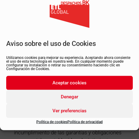
contingencia.
Puesta a disposición del trabajador de un
alojamiento adecuado.
Organización de los viajes de llegada a
España y, en el caso de la migración circular,
Aviso sobre el uso de Cookies
de regreso al país de origen una vez concluida
la actividad laboral.
Utilizamos cookies para mejorar su experiencia. Aceptando ahora consiente
el uso de esta tecnología en nuestra web. En cualquier momento puede
configurar su instalación o retirar su consentimiento haciendo clic en
Artículo 4
:
Configuración de Cookies.
Se establecen las
causas de
Aceptar cookies
denegación
de la gestión colectiva de
las ofertas de empleo.
Denegar
Estas solicitudes serán denegadas en el caso
de que el empleador haya incurrido en los tres
Ver preferencias
años inmediatamente anteriores a la solicitud
Política de cookies
Política de privacidad
en alguna de las siguientes circunstancias:
incumplimiento de las garantías y obligaciones