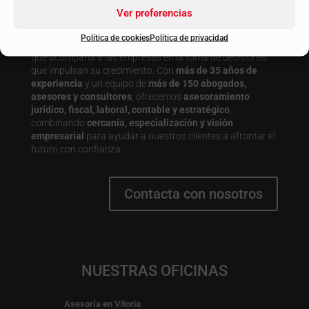
Ver preferencias
Política de cookies
Política de privacidad
BK ETL GLOBAL es una
firma de asesoramiento integral
que acompaña a las empresas en la toma de decisiones
que impulsan su crecimiento. Con
más de 35 años de
experiencia
y un equipo de
más de 150 abogados,
asesores y consultores
, ofrecemos
asesoramiento
jurídico, fiscal, laboral, contable y estratégico
,
combinando
cercanía, especialización y visión
empresarial
para ayudar a nuestros clientes a afrontar el
futuro con confianza.
Contacta con nosotros
NUESTRAS OFICINAS
Asesoría en Vitoria