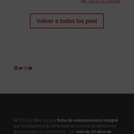
BK GA ETL Global
Volver a todos los post
LinkedIn
Twitter
Instagram
YouTube
BK ETL GLOBAL es una
firma de asesoramiento integral
que acompaña a las empresas en la toma de decisiones
que impulsan su crecimiento. Con
más de 35 años de