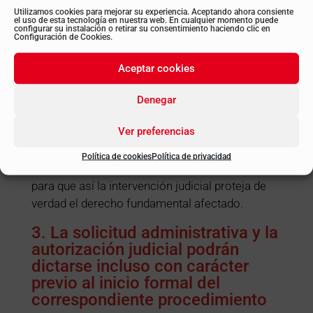
Utilizamos cookies para mejorar su experiencia. Aceptando ahora consiente
una decisión inevitablemente sugestionada.
el uso de esta tecnología en nuestra web. En cualquier momento puede
configurar su instalación o retirar su consentimiento haciendo clic en
Configuración de Cookies.
Así, dado que el contribuyente no va a poder
contradecir la motivación de la Administración,
Aceptar cookies
no estaría de más que se exigiera, junto con la
justificación de la necesidad de entrada en el
Denegar
domicilio, la aportación de los documentos que
Ver preferencias
justifiquen los indicios del presunto ilícito y las
circunstancias que hacen necesaria y
Política de cookies
Política de privacidad
proporcional la obtención de la autorización
para que así la intervención judicial proteja de
verdad el derecho fundamental afectado.
3. La solicitud administrativa y la
autorización judicial podrán
dictarse incluso con carácter
previo al inicio formal del
correspondiente procedimiento