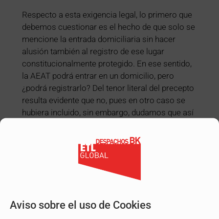
Respecto a esta exigencia legal, lo primero que
debemos cuestionar es el hecho de que solo se
mencione la entrada domiciliaria sin hacer
alusión también al registro de ese lugar
constitucionalmente protegido. En ese sentido,
la AEAT podrá entrar en un domicilio, pero
¿podrá registrarlo? Del tenor literal del precepto
resulta evidente que no, pues en otro caso se
hubiera incluido, sin embargo, dudamos que así
sea en la práctica.
Por otro lado, en lo que respecta a la idoneidad
de la medida a adoptar, cabe decir que la
solicitud de la autorización judicial, en la
mayoría de ocasiones (por no decir en todas)
se realiza inaudita parte, de forma que el juez
Aviso sobre el uso de Cookies
únicamente conocerá la versión y argumentos
de una de las partes, adoptándose, por tanto,