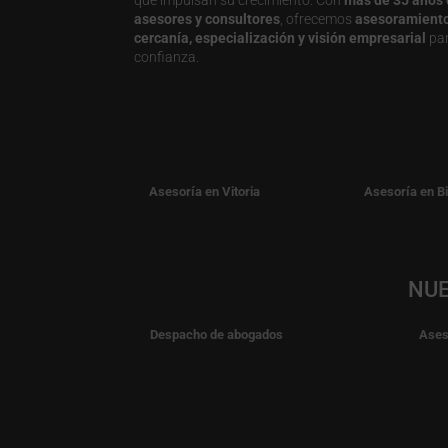
asesores y consultores
, ofrecemos
asesoramiento j
cercanía, especialización y visión empresarial
par
confianza.
Asesoría en Vitoria
Asesoría en B
NUE
Despacho de abogados
Ases