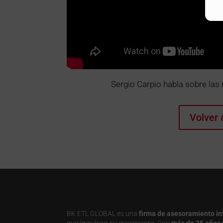
Sergio Carpio habla sobre las
Volver 
BK ETL GLOBAL es una
firma de asesoramiento in
que impulsan su crecimiento. Con
más de 35 años 