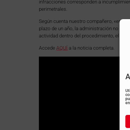
infracciones corresponden a incumplimient
perimetrales.
Según cuenta nuestro compañero, «en el mo
plazo de un año, la administración no ha 
actividad dentro del procedimiento, el exp
Accede
AQUÍ
a la noticia completa.
A
Ut
co
pu
en