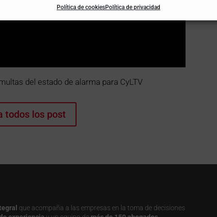
Política de cookies
Política de privacidad
 multas del estado de alarma para CyLTV
a todos los post
tegral
que acompaña a las empresas en la toma de decisiones
de experiencia
y un equipo de
más de 150 abogados,