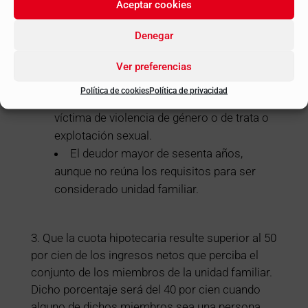
Aceptar cookies
encuentren en situación personal de
discapacidad, dependencia, enfermedad
Denegar
grave que les incapacite acreditadamente
de forma temporal o permanente para
Ver preferencias
realizar una actividad laboral.
Política de cookies
Política de privacidad
La unidad familiar en que exista una
víctima de violencia de género o de trata o
explotación sexual.
El deudor mayor de sesenta años,
aunque no reúna los requisitos para ser
considerado unidad familiar.
3. Que la cuota hipotecaria resulte superior al 50
por cien de los ingresos netos que perciba el
conjunto de los miembros de la unidad familiar.
Dicho porcentaje será del 40 por cien cuando
alguno de dichos miembros sea una persona