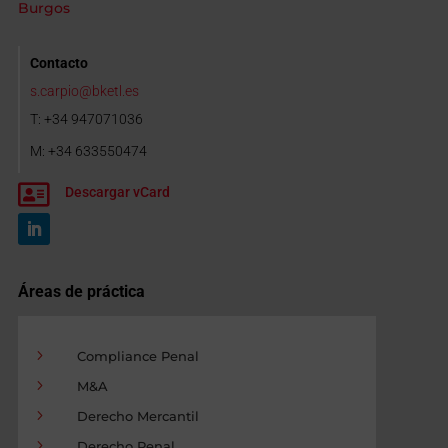
Burgos
Contacto
s.carpio@bketl.es
T: +34 947071036
M: +34 633550474

Descargar vCard
Áreas de práctica
5
Compliance Penal
5
M&A
5
Derecho Mercantil
5
Derecho Penal