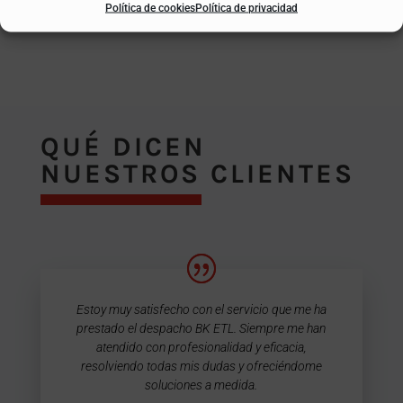
Política de cookies
Política de privacidad
QUÉ DICEN
NUESTROS CLIENTES
Estoy muy satisfecho con el servicio que me ha
prestado el despacho BK ETL. Siempre me han
atendido con profesionalidad y eficacia,
resolviendo todas mis dudas y ofreciéndome
soluciones a medida.