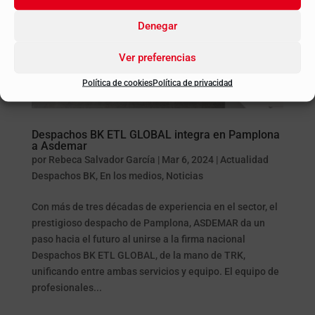
Denegar
Ver preferencias
Política de cookies
Política de privacidad
Despachos BK ETL GLOBAL integra en Pamplona
a Asdemar
por
Rebeca Salvador García
|
Mar 6, 2024
|
Actualidad
Despachos BK
,
En los medios
,
Noticias
Con más de tres décadas de experiencia en el sector, el
prestigioso despacho de Pamplona, ASDEMAR da un
paso hacia el futuro al unirse a la firma nacional
Despachos BK ETL GLOBAL, de la mano de TRK,
unificando entre ambas servicios y equipo. El equipo de
profesionales...