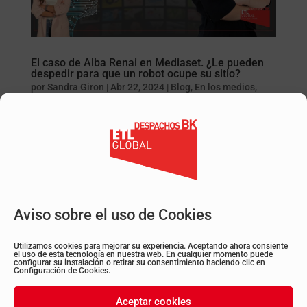
El caso de Alba Renai en Mediaset. ¿Le pueden
despedir para que un robot ocupe su sitio?
por
Sandra Giron
|
Abr 22, 2024
|
Blog
,
En los medios
,
Jurídico
,
Laboral
,
Noticias
,
Publicaciones en medios
Alba Renai es una influencer virtual creada por
inteligencia artificial que se ha unido al plantel de
presentadores de Mediaset España para cubrir
el reality de televisión Supervivientes 2024. La cadena
le ha dado un espacio en el programa que se emite en
Aviso sobre el uso de Cookies
Telecinco...
Utilizamos cookies para mejorar su experiencia. Aceptando ahora consiente
el uso de esta tecnología en nuestra web. En cualquier momento puede
configurar su instalación o retirar su consentimiento haciendo clic en
Configuración de Cookies.
Aceptar cookies