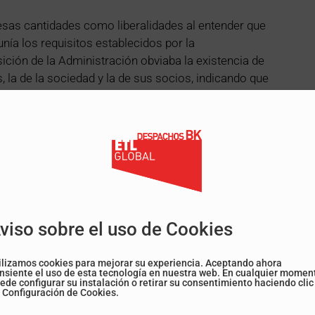
a esas cantidades como liberalidades al entender que
unía los requisitos establecidos por la
sición de la Administración obviaba la existencia de
, la de la sociedad y la de sus socios, indicando que
empresa”.
para su deducibilidad es la realidad de la
o, su efectiva retribución y su correlación con la
es el respeto de los derechos y garantías de los
viso sobre el uso de Cookies
ste Tribunal, numerosas pymes podrán deducir en el
nes abonadas a los socios trabajadores, como
ilizamos cookies para mejorar su experiencia. Aceptando ahora
favor de la actividad empresarial de la sociedad.
nsiente el uso de esta tecnología en nuestra web. En cualquier momen
ede configurar su instalación o retirar su consentimiento haciendo clic
 Configuración de Cookies.