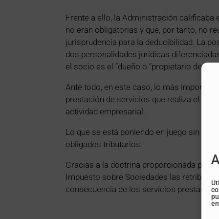
Frente a ello, la Administración calificab
no eran obligatorias y que, por tanto, no re
jurisprudencia para la deducibilidad. La po
dos personalidades jurídicas diferenciadas
el socio es el “dueño o “propietario de la 
Ante todo, en este caso, lo más importante 
prestación de servicios que realiza el soci
actividad empresarial.
Lo que se está poniendo en juego sin duda 
obligados tributarios.
A
Gracias a la doctrina proporcionada por e
Impuesto sobre Sociedades las retribucio
Ut
consecuencia de los servicios prestados a 
co
pu
en