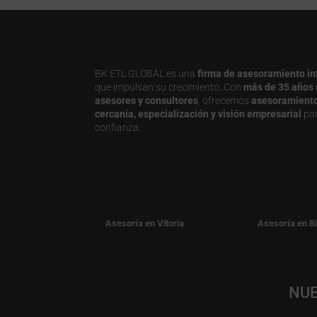
BK ETL GLOBAL es una
firma de asesoramiento in
que impulsan su crecimiento. Con
más de 35 años 
asesores y consultores
, ofrecemos
asesoramiento j
cercanía, especialización y visión empresarial
par
confianza.
Asesoría en Vitoria
Asesoría en B
NUE