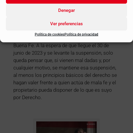
Ningunea a los servicios sociales y, por ende, al
Denegar
propietario y al propio Juzgado.
No sé cuál será su opinión, pero un principio
Ver preferencias
básico en derecho, que no se puede ni debe
Política de cookies
Política de privacidad
vulnerar por las partes litigantes, es el de la
Buena Fe. A la espera de que llegue el 30 de
junio de 2023 y se levante la suspensión, solo
queda pensar que, si vienen mal dadas y, por
cualquier motivo, se mantiene esa suspensión,
al menos los principios básicos del derecho se
hagan valer frente a quien actúa de mala fe y el
propietario pueda disponer de lo que es suyo
por Derecho.