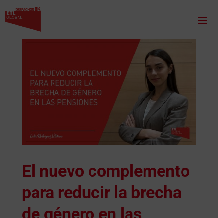
El nuevo complemento
para reducir la brecha
de género en las