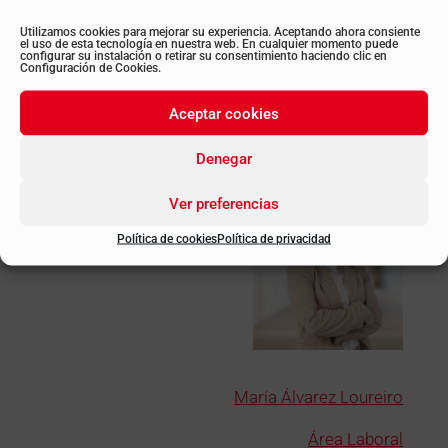
nuevos recursos, lo cual es costoso
(procesos de selección).
Utilizamos cookies para mejorar su experiencia. Aceptando ahora consiente
el uso de esta tecnología en nuestra web. En cualquier momento puede
configurar su instalación o retirar su consentimiento haciendo clic en
Configuración de Cookies.
En Despachos BK ETL GLOBAL te ayudamos a
Aceptar cookies
diseñar e implementar una política retributiva,
que posicione tu empresa y contribuya al
Denegar
desarrollo de los objetivos de su organización.
Ver preferencias
Política de cookies
Política de privacidad
María Álvarez Loureiro
Área Laboral