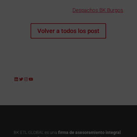
Despachos BK Burgos
Volver a todos los post
LinkedIn
Twitter
Instagram
YouTube
BK ETL GLOBAL es una
firma de asesoramiento integral