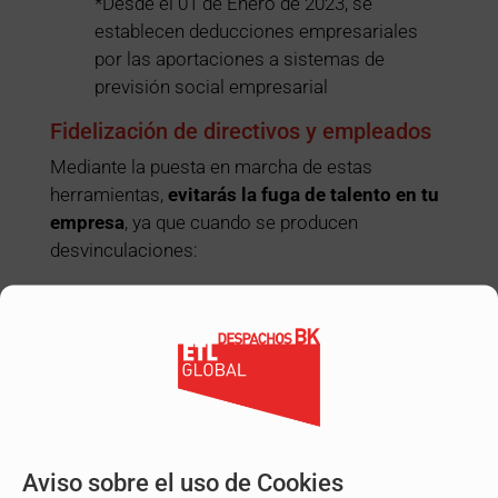
*Desde el 01 de Enero de 2023, se
establecen deducciones empresariales
por las aportaciones a sistemas de
previsión social empresarial
Fidelización de directivos y empleados
Mediante la puesta en marcha de estas
herramientas,
evitarás la fuga de talento en tu
empresa
, ya que cuando se producen
desvinculaciones:
Se rompe la inversión en el momento que
mayor rentabilidad está retornando a la
organización.
Los trabajadores se marchan con un plan
de formación que ha subvencionado la
empresa.
Se debe volver al mercado para encontrar
Aviso sobre el uso de Cookies