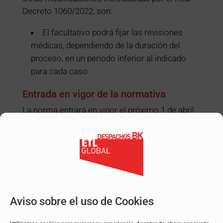
Decreto 1060/2022, son:
El facultativo podrá fijar las revisiones
médicas, dependiendo de la duración del
proceso, en un periodo inferior al indicado
para cada caso.
Entrada en vigor de la normativa
La norma entrará en vigor el próximo 1 de abril
de 2023, y se aplicará a todos los procesos que
a esa fecha se encuentren en curso.
Acceso a la norma completa:
https://www.boe.es/diario_boe/txt.php?id=BOE-
A-2023-160
Aviso sobre el uso de Cookies