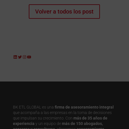
Volver a todos los post
LinkedIn
Twitter
Instagram
YouTube
BK ETL GLOBAL es una
firma de asesoramiento integral
que acompaña a las empresas en la toma de decisiones
que impulsan su crecimiento. Con
más de 35 años de
experiencia
y un equipo de
más de 150 abogados,
asesores y consultores
, ofrecemos
asesoramiento