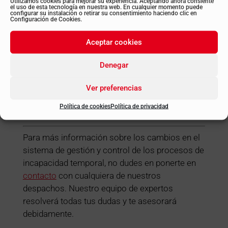
Utilizamos cookies para mejorar su experiencia. Aceptando ahora consiente
el uso de esta tecnología en nuestra web. En cualquier momento puede
configurar su instalación o retirar su consentimiento haciendo clic en
Configuración de Cookies.
Aceptar cookies
Denegar
María Álvarez Loureiro
Ver preferencias
Área Laboral
Política de cookies
Política de privacidad
Despachos BK | Oficina Burgos
Para más información sobre los cambios en el
sistema de gestión y control de los procesos de
incapacidad temporal, no dudes en ponerte en
contacto
con cualquiera de nuestros
despachos. Nuestro equipo de expertos
resolverá todas tus dudas y te asesorará
debidamente.